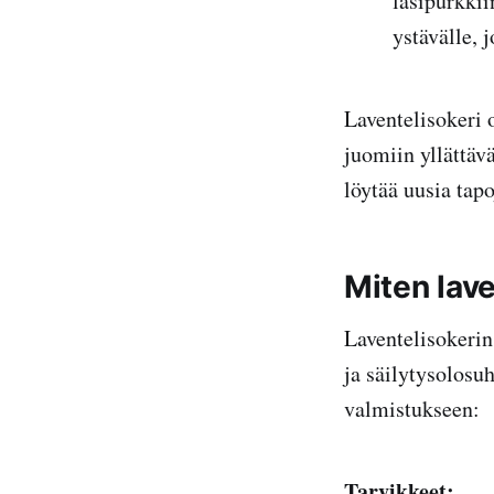
lasipurkkiin
ystävälle, 
Laventelisokeri 
juomiin yllättäv
löytää uusia tapo
Miten lav
Laventelisokerin
ja säilytysolosu
valmistukseen:
Tarvikkeet: