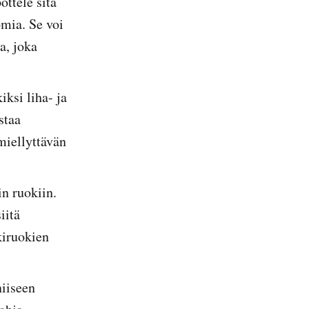
ottele sitä
omia. Se voi
a, joka
ksi liha- ja
staa
miellyttävän
in ruokiin.
iitä
kiruokien
niiseen