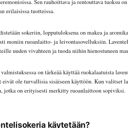
seremonioissa. Sen rauhoittava ja rentouttava tuoksu on 
n erilaisissa tuotteissa.
distetään sokeriin, lopputuloksena on makea ja aromika
ti moniin ruoanlaitto- ja leivontasovelluksiin. Laventel
epteille uuden vivahteen ja tuoda niihin hienostuneen ma
valmistuksessa on tärkeää käyttää ruokalaatuista lavente
t eivät ole turvallisia sisäiseen käyttöön. Kun valitset l
ta, jotka on erityisesti merkitty ruoanlaittoon sopiviksi.
entelisokeria käytetään?