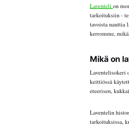
Laventeli
on mon
tarkoituksiin - 
tavoista nauttia 
kerromme, mikä l
Mikä on la
Laventelisokeri o
keittiössä käyte
eteerisen, kukka
Laventelin histor
tarkoituksissa, k