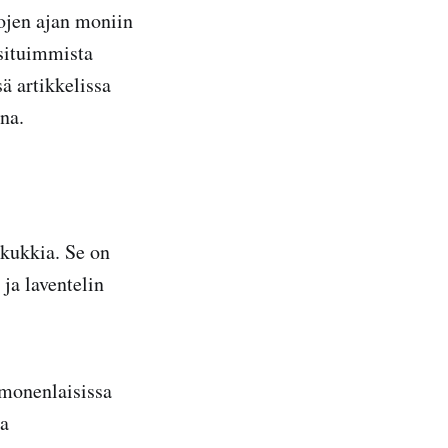
tojen ajan moniin
osituimmista
sä artikkelissa
na.
 kukkia. Se on
ja laventelin
 monenlaisissa
pa