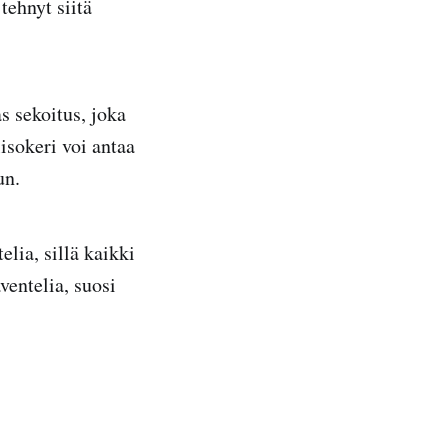
tehnyt siitä
s sekoitus, joka
isokeri voi antaa
un.
lia, sillä kaikki
aventelia, suosi