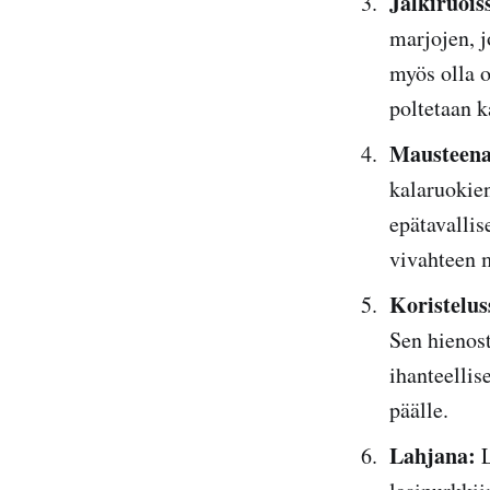
Jälkiruois
marjojen, j
myös olla o
poltetaan k
Mausteena
kalaruokien
epätavallis
vivahteen 
Koristelus
Sen hienost
ihanteellis
päälle.
Lahjana:
L