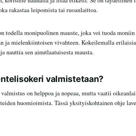
, koristele nauhalla ja lisää etiketti. Se on täydellinen 
joka rakastaa leipomista tai ruoanlaittoa.
on todella monipuolinen mauste, joka voi tuoda moniin 
än ja mielenkiintoisen vivahteen. Kokeilemalla erilaisia
ja nauttia sen ainutlaatuisesta mausta.
entelisokeri valmistetaan?
 valmistus on helppoa ja nopeaa, mutta vaatii oikeanlai
hteiden huomioimista. Tässä yksityiskohtainen ohje lave