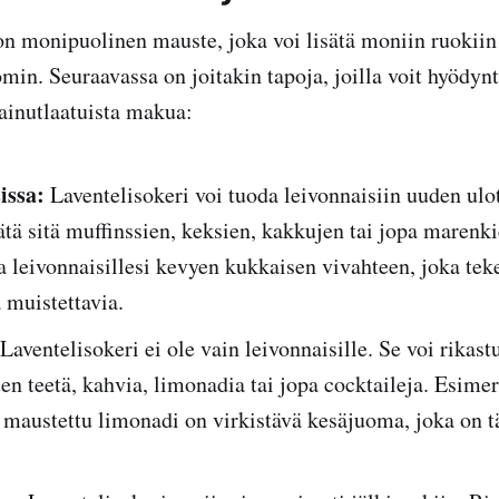
on monipuolinen mauste, joka voi lisätä moniin ruokiin
min. Seuraavassa on joitakin tapoja, joilla voit hyödyn
 ainutlaatuista makua:
issa:
Laventelisokeri voi tuoda leivonnaisiin uuden ulo
ätä sitä muffinssien, keksien, kakkujen tai jopa marenki
a leivonnaisillesi kevyen kukkaisen vivahteen, joka teke
a muistettavia.
Laventelisokeri ei ole vain leivonnaisille. Se voi rikas
en teetä, kahvia, limonadia tai jopa cocktaileja. Esimer
a maustettu limonadi on virkistävä kesäjuoma, joka on 