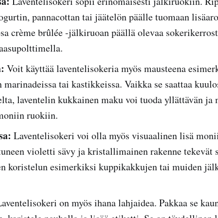
sa:
Laventelisokeri sopii erinomaisesti jälkiruokiin. Rip
ogurtin, pannacottan tai jäätelön päälle tuomaan lisäar
sa crème brûlée -jälkiruoan päällä olevaa sokerikerrost
aasupolttimella.
:
Voit käyttää laventelisokeria myös mausteena esimerki
 marinadeissa tai kastikkeissa. Vaikka se saattaa kuulo
elta, laventelin kukkainen maku voi tuoda yllättävän ja 
moniin ruokiin.
sa:
Laventelisokeri voi olla myös visuaalinen lisä moni
uneen violetti sävy ja kristallimainen rakenne tekevät s
en koristelun esimerkiksi kuppikakkujen tai muiden jäl
aventelisokeri on myös ihana lahjaidea. Pakkaa se kau