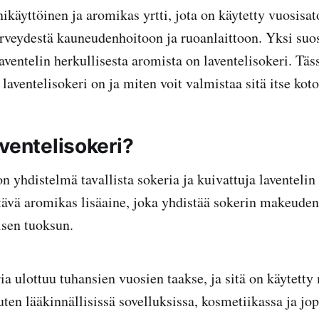
ikäyttöinen ja aromikas yrtti, jota on käytetty vuosisa
terveydestä kauneudenhoitoon ja ruoanlaittoon. Yksi su
laventelin herkullisesta aromista on laventelisokeri. Täs
aventelisokeri on ja miten voit valmistaa sitä itse koto
ventelisokeri?
n yhdistelmä tavallista sokeria ja kuivattuja laventelin
ttävä aromikas lisäaine, joka yhdistää sokerin makeuden 
isen tuoksun.
ia ulottuu tuhansien vuosien taakse, ja sitä on käytetty
uten lääkinnällisissä sovelluksissa, kosmetiikassa ja jo