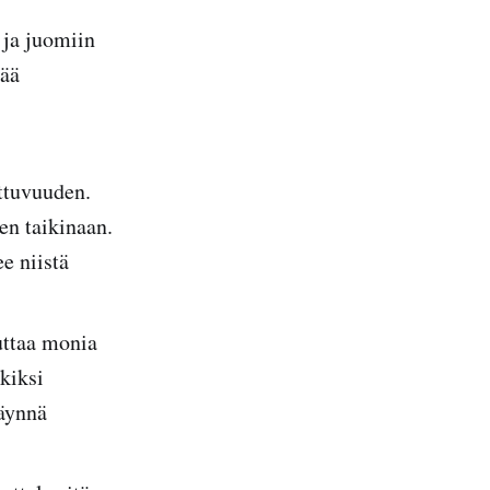
 ja juomiin
tää
ttuvuuden.
en taikinaan.
e niistä
tuttaa monia
kiksi
täynnä