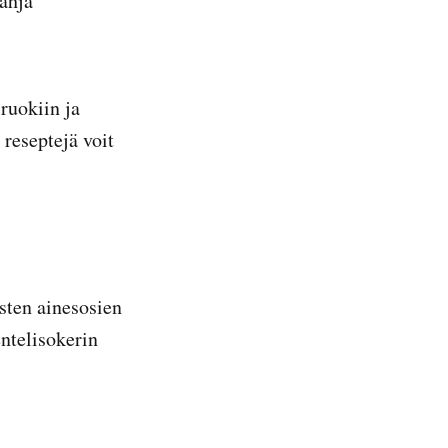
lahja
ruokiin ja
 reseptejä voit
sten ainesosien
ntelisokerin