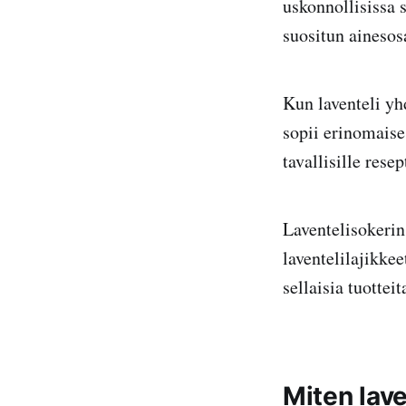
uskonnollisissa 
suositun ainesosa
Kun laventeli yh
sopii erinomaises
tavallisille res
Laventelisokerin 
laventelilajikkee
sellaisia tuottei
Miten lav