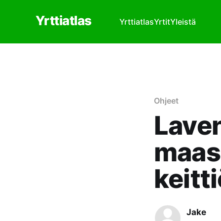
Yrttiatlas
Yrttiatlas
Yrtit
Yleistä
Ohjeet
Laven
maas
keitt
Jake