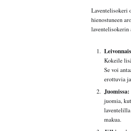
Laventelisokeri 
hienostuneen aro
laventelisokerin
Leivonnais
Kokeile lis
Se voi anta
erottuvia j
Juomissa:
juomia, kut
laventelill
makua.