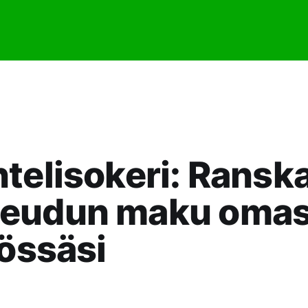
telisokeri: Ransk
eudun maku oma
iössäsi