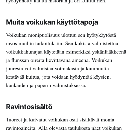
hyödynnetty kautta historian ja eri kulttuurien.
Muita voikukan käyttötapoja
Voikukan monipuolisuus ulottuu sen hyötykäytöstä
myös muihin tarkoituksiin. Sen kukista valmistettua
voikukkahunajaa käytetään esimerkiksi yskänlääkkeenä
ja flunssan oireita lievittävänä aineena. Voikukan
juuresta voi valmistaa voimakasta ja kuumuutta
kestävää kuitua, jota voidaan hyödyntää köysien,
kankaiden ja paperin valmistuksessa.
Ravintosisältö
Tuoreet ja kuivatut voikukan osat sisältävät monia
ravintoaineita. Alla olevasta taulukosta näet voikukan