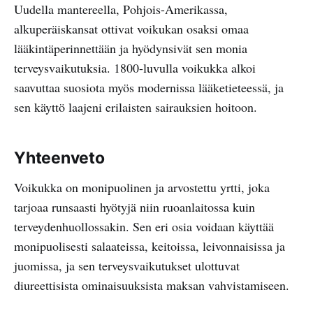
Uudella mantereella, Pohjois-Amerikassa,
alkuperäiskansat ottivat voikukan osaksi omaa
lääkintäperinnettään ja hyödynsivät sen monia
terveysvaikutuksia. 1800-luvulla voikukka alkoi
saavuttaa suosiota myös modernissa lääketieteessä, ja
sen käyttö laajeni erilaisten sairauksien hoitoon.
Yhteenveto
Voikukka on monipuolinen ja arvostettu yrtti, joka
tarjoaa runsaasti hyötyjä niin ruoanlaitossa kuin
terveydenhuollossakin. Sen eri osia voidaan käyttää
monipuolisesti salaateissa, keitoissa, leivonnaisissa ja
juomissa, ja sen terveysvaikutukset ulottuvat
diureettisista ominaisuuksista maksan vahvistamiseen.