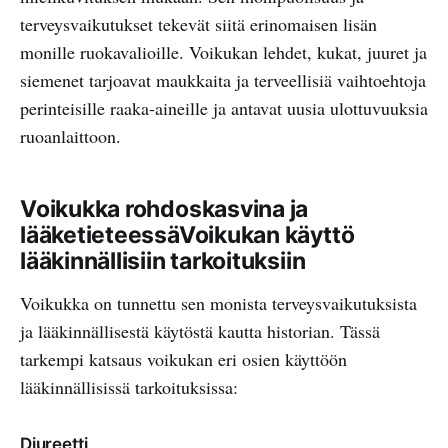
terveysvaikutukset tekevät siitä erinomaisen lisän
monille ruokavalioille. Voikukan lehdet, kukat, juuret ja
siemenet tarjoavat maukkaita ja terveellisiä vaihtoehtoja
perinteisille raaka-aineille ja antavat uusia ulottuvuuksia
ruoanlaittoon.
Voikukka rohdoskasvina ja
lääketieteessäVoikukan käyttö
lääkinnällisiin tarkoituksiin
Voikukka on tunnettu sen monista terveysvaikutuksista
ja lääkinnällisestä käytöstä kautta historian. Tässä
tarkempi katsaus voikukan eri osien käyttöön
lääkinnällisissä tarkoituksissa:
Diureetti