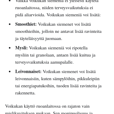
Vaikka voikukan siemeniä ei yleisesti käytetä
ruoanlaitossa, niiden terveysvaikutuksia ei
pidä aliarvioida. Voikukan siemeniä voi lisätä:
Smoothiet:
Voikukan siemenet voi lisätä
smoothieihin, jolloin ne antavat lisää ravinteita
ja täyteläisyyttä juomaan.
Mysli:
Voikukan siemeniä voi ripotella
mysliin tai granolaan, antaen lisää kuitua ja
terveysvaikutuksia aamupalalle.
Leivonnaiset:
Voikukan siemenet voi lisätä
leivonnaisiin, kuten sämpylöihin, pikkuleipiin
tai energiapatukoihin, tuoden lisää ravinteita ja
rakennetta.
Voikukan käyttö ruoanlaitossa on rajaton vain
mielikuvituksen mukaan. Sen monipuolisuus ja