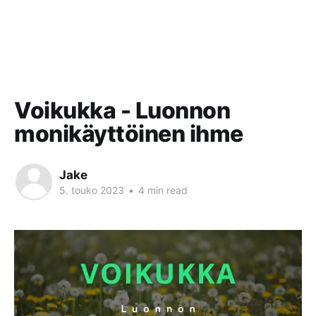
Voikukka - Luonnon
monikäyttöinen ihme
Jake
5. touko 2023
•
4 min read