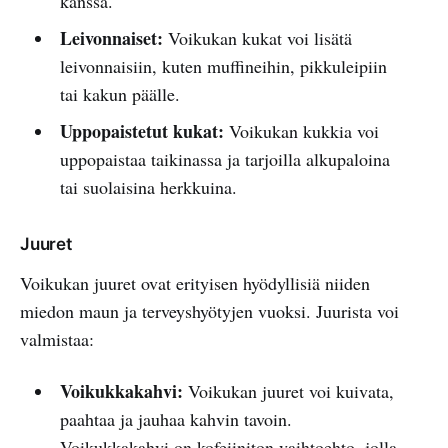
kanssa.
Leivonnaiset:
Voikukan kukat voi lisätä
leivonnaisiin, kuten muffineihin, pikkuleipiin
tai kakun päälle.
Uppopaistetut kukat:
Voikukan kukkia voi
uppopaistaa taikinassa ja tarjoilla alkupaloina
tai suolaisina herkkuina.
Juuret
Voikukan juuret ovat erityisen hyödyllisiä niiden
miedon maun ja terveyshyötyjen vuoksi. Juurista voi
valmistaa:
Voikukkakahvi:
Voikukan juuret voi kuivata,
paahtaa ja jauhaa kahvin tavoin.
Voikukkakahvi on kofeiiniton vaihtoehto, jolla