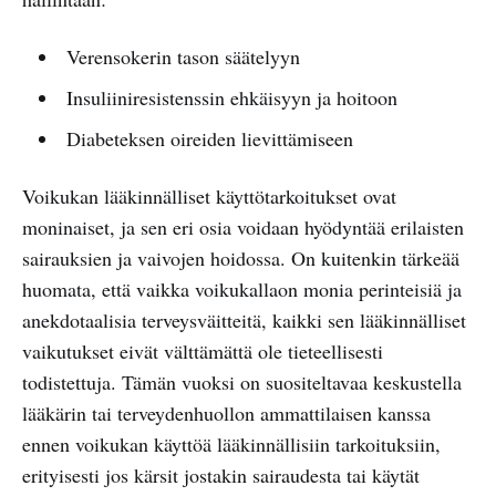
Verensokerin tason säätelyyn
Insuliiniresistenssin ehkäisyyn ja hoitoon
Diabeteksen oireiden lievittämiseen
Voikukan lääkinnälliset käyttötarkoitukset ovat
moninaiset, ja sen eri osia voidaan hyödyntää erilaisten
sairauksien ja vaivojen hoidossa. On kuitenkin tärkeää
huomata, että vaikka voikukallaon monia perinteisiä ja
anekdotaalisia terveysväitteitä, kaikki sen lääkinnälliset
vaikutukset eivät välttämättä ole tieteellisesti
todistettuja. Tämän vuoksi on suositeltavaa keskustella
lääkärin tai terveydenhuollon ammattilaisen kanssa
ennen voikukan käyttöä lääkinnällisiin tarkoituksiin,
erityisesti jos kärsit jostakin sairaudesta tai käytät