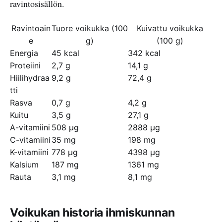
ravintosisällön.
Ravintoain
Tuore voikukka (100
Kuivattu voikukka
e
g)
(100 g)
Energia
45 kcal
342 kcal
Proteiini
2,7 g
14,1 g
Hiilihydraa
9,2 g
72,4 g
tti
Rasva
0,7 g
4,2 g
Kuitu
3,5 g
27,1 g
A-vitamiini
508 µg
2888 µg
C-vitamiini
35 mg
198 mg
K-vitamiini
778 µg
4398 µg
Kalsium
187 mg
1361 mg
Rauta
3,1 mg
8,1 mg
Voikukan historia ihmiskunnan