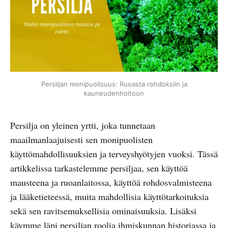
Persiljan monipuolisuus: Ruoasta rohdoksiin ja
kauneudenhoitoon
Persilja on yleinen yrtti, joka tunnetaan
maailmanlaajuisesti sen monipuolisten
käyttömahdollisuuksien ja terveyshyötyjen vuoksi. Tässä
artikkelissa tarkastelemme persiljaa, sen käyttöä
mausteena ja ruoanlaitossa, käyttöä rohdosvalmisteena
ja lääketieteessä, muita mahdollisia käyttötarkoituksia
sekä sen ravitsemuksellisia ominaisuuksia. Lisäksi
käymme läpi persiljan roolia ihmiskunnan historiassa ja