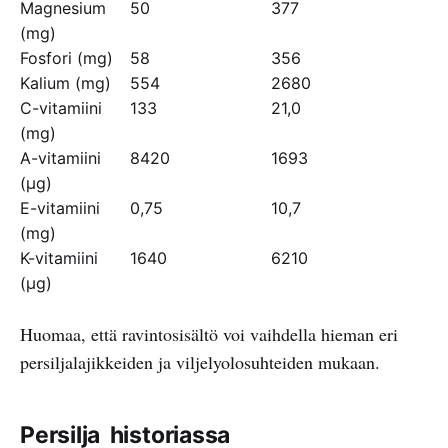
Magnesium
50
377
(mg)
Fosfori (mg)
58
356
Kalium (mg)
554
2680
C-vitamiini
133
21,0
(mg)
A-vitamiini
8420
1693
(µg)
E-vitamiini
0,75
10,7
(mg)
K-vitamiini
1640
6210
(µg)
Huomaa, että ravintosisältö voi vaihdella hieman eri
persiljalajikkeiden ja viljelyolosuhteiden mukaan.
Persilja historiassa