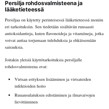
Persilja rohdosvalmisteena ja
lääketieteessä
Persiljaa on käytetty perinteisessä lääketieteessä moniin
eri tarkoituksiin. Sen tiedetään sisältävän runsaasti
antioksidantteja, kuten flavonoideja ja vitamiineja, jotka
voivat auttaa torjumaan tulehduksia ja ehkäisemään
sairauksia.
Joitakin yleisiä käyttötarkoituksia persiljalle
rohdosvalmisteena ovat:
Virtsan erityksen lisääminen ja virtsateiden
infektioiden hoito
Ruuansulatuksen edistäminen ja ilmavaivojen
lievittäminen