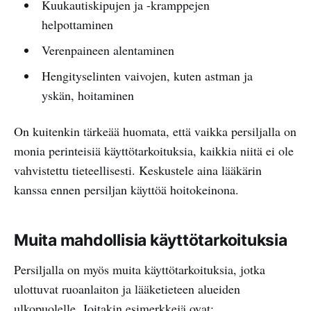
Kuukautiskipujen ja -kramppejen
helpottaminen
Verenpaineen alentaminen
Hengityselinten vaivojen, kuten astman ja
yskän, hoitaminen
On kuitenkin tärkeää huomata, että vaikka persiljalla on
monia perinteisiä käyttötarkoituksia, kaikkia niitä ei ole
vahvistettu tieteellisesti. Keskustele aina lääkärin
kanssa ennen persiljan käyttöä hoitokeinona.
Muita mahdollisia käyttötarkoituksia
Persiljalla on myös muita käyttötarkoituksia, jotka
ulottuvat ruoanlaiton ja lääketieteen alueiden
ulkopuolelle. Joitakin esimerkkejä ovat: