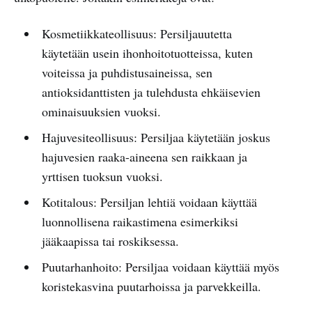
Kosmetiikkateollisuus: Persiljauutetta
käytetään usein ihonhoitotuotteissa, kuten
voiteissa ja puhdistusaineissa, sen
antioksidanttisten ja tulehdusta ehkäisevien
ominaisuuksien vuoksi.
Hajuvesiteollisuus: Persiljaa käytetään joskus
hajuvesien raaka-aineena sen raikkaan ja
yrttisen tuoksun vuoksi.
Kotitalous: Persiljan lehtiä voidaan käyttää
luonnollisena raikastimena esimerkiksi
jääkaapissa tai roskiksessa.
Puutarhanhoito: Persiljaa voidaan käyttää myös
koristekasvina puutarhoissa ja parvekkeilla.