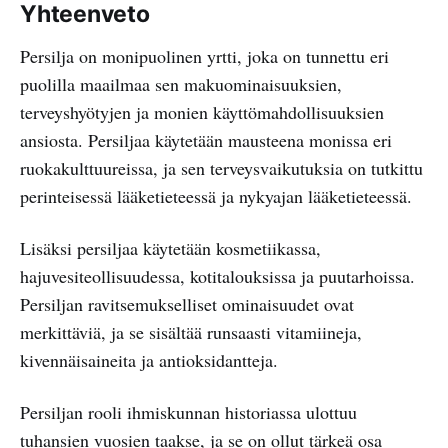
Yhteenveto
Persilja on monipuolinen yrtti, joka on tunnettu eri
puolilla maailmaa sen makuominaisuuksien,
terveyshyötyjen ja monien käyttömahdollisuuksien
ansiosta. Persiljaa käytetään mausteena monissa eri
ruokakulttuureissa, ja sen terveysvaikutuksia on tutkittu
perinteisessä lääketieteessä ja nykyajan lääketieteessä.
Lisäksi persiljaa käytetään kosmetiikassa,
hajuvesiteollisuudessa, kotitalouksissa ja puutarhoissa.
Persiljan ravitsemukselliset ominaisuudet ovat
merkittäviä, ja se sisältää runsaasti vitamiineja,
kivennäisaineita ja antioksidantteja.
Persiljan rooli ihmiskunnan historiassa ulottuu
tuhansien vuosien taakse, ja se on ollut tärkeä osa