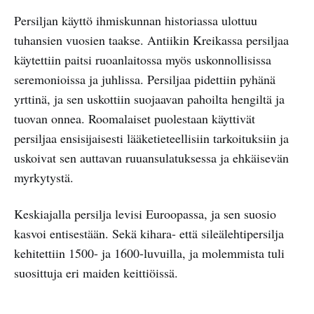
Persiljan käyttö ihmiskunnan historiassa ulottuu
tuhansien vuosien taakse. Antiikin Kreikassa persiljaa
käytettiin paitsi ruoanlaitossa myös uskonnollisissa
seremonioissa ja juhlissa. Persiljaa pidettiin pyhänä
yrttinä, ja sen uskottiin suojaavan pahoilta hengiltä ja
tuovan onnea. Roomalaiset puolestaan käyttivät
persiljaa ensisijaisesti lääketieteellisiin tarkoituksiin ja
uskoivat sen auttavan ruuansulatuksessa ja ehkäisevän
myrkytystä.
Keskiajalla persilja levisi Euroopassa, ja sen suosio
kasvoi entisestään. Sekä kihara- että sileälehtipersilja
kehitettiin 1500- ja 1600-luvuilla, ja molemmista tuli
suosittuja eri maiden keittiöissä.