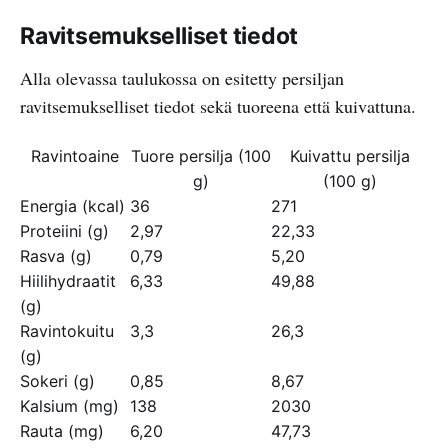
Ravitsemukselliset tiedot
Alla olevassa taulukossa on esitetty persiljan
ravitsemukselliset tiedot sekä tuoreena että kuivattuna.
Ravintoaine
Tuore persilja (100
Kuivattu persilja
g)
(100 g)
Energia (kcal)
36
271
Proteiini (g)
2,97
22,33
Rasva (g)
0,79
5,20
Hiilihydraatit
6,33
49,88
(g)
Ravintokuitu
3,3
26,3
(g)
Sokeri (g)
0,85
8,67
Kalsium (mg)
138
2030
Rauta (mg)
6,20
47,73